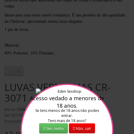
roupa.
Ideais para uma noite muito romântica. É um produto de alta qualidade
da Chilirose, apresentado numa caixa elegante.
1 par de luvas.
Material:
90% Poliester, 10% Elastano.
LUVAS VERMELHAS CR-
3071
Acesso vedado a menores de
18 anos.
Marca:
Chilirose
Se tens menos de 18 anos não podes
Ref: ED100346
entrar.
Tens mais de 18 anos?
Disponibilidade: Em stock
Sim, tenho
Não, saír