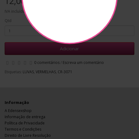
12,00€
IVA incluído
Qtd
Adicionar
0 comentários
/
Escreva um comentário
Etiquetas:
LUVAS
,
VERMELHAS
,
CR-3071
Informação
A Edensexshop
Informação de entrega
Política de Privacidade
Termos e Condições
Direito de Livre Resolução