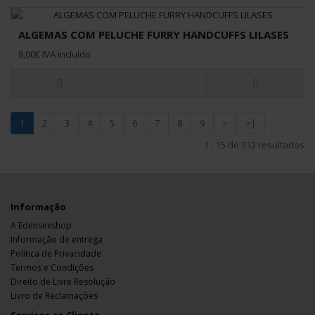
ALGEMAS COM PELUCHE FURRY HANDCUFFS LILASES
8,00€ IVA incluído
1
2
3
4
5
6
7
8
9
>
>|
1 - 15 de 312 resultados
Informação
A Edensexshop
Informação de entrega
Política de Privacidade
Termos e Condições
Direito de Livre Resolução
Livro de Reclamações