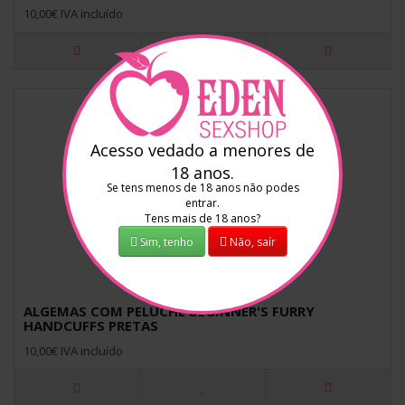
10,00€ IVA incluído
Acesso vedado a menores de
18 anos.
Se tens menos de 18 anos não podes
entrar.
Tens mais de 18 anos?
Sim, tenho
Não, saír
ALGEMAS COM PELUCHE BEGINNER'S FURRY
HANDCUFFS PRETAS
10,00€ IVA incluído