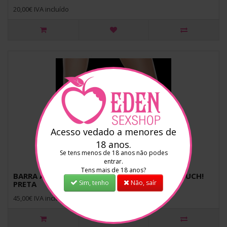
20,00€ IVA incluído
Acesso vedado a menores de
18 anos.
Se tens menos de 18 anos não podes
entrar.
Tens mais de 18 anos?
BARRA AFASTADORA LUXURY SPREADER BAR OUCH!
Sim, tenho
Não, saír
PRETA
45,00€ IVA incluído