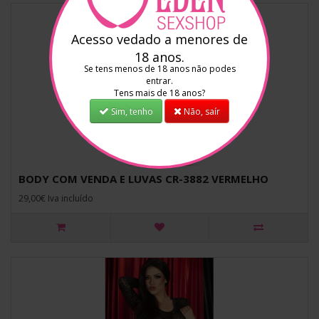
Acesso vedado a menores de
18 anos.
Se tens menos de 18 anos não podes
entrar.
Tens mais de 18 anos?
Sim, tenho
Não, saír
BODY COM VENDA E LUVAS CR-3882 VERMELHO
29,00€ Iva incluído