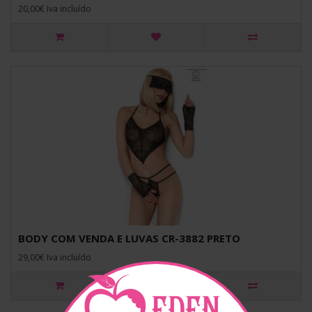
20,00€ Iva incluído
BODY COM VENDA E LUVAS CR-3882 PRETO
29,00€ Iva incluído