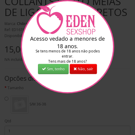
COLLANTS EFEITO MEIAS
DE LIGAS CR-4312 PRETOS
Marca:
Chilirose
Ref: ED16766
Disponibilidade: Em stock
Acesso vedado a menores de
18 anos.
15,00€
Se tens menos de 18 anos não podes
entrar.
IVA incluído
Tens mais de 18 anos?
Sim, tenho
Não, saír
Opcões disponíveis
Tamanho
S/M 36-38
Qtd