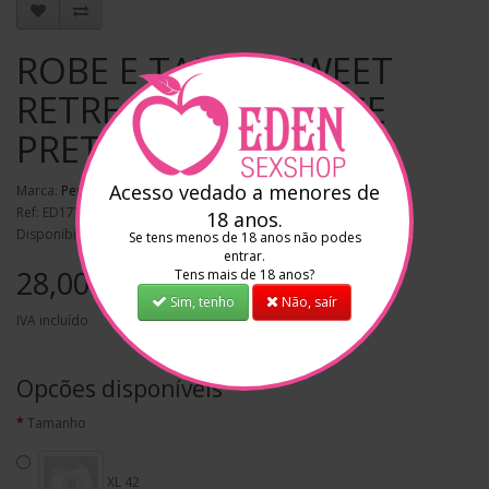
ROBE E TANGA SWEET
RETREAT PENTHOUSE
PRETO
Acesso vedado a menores de
Marca:
Penthouse
Ref: ED17774
18 anos.
Disponibilidade: Em stock
Se tens menos de 18 anos não podes
entrar.
28,00€
Tens mais de 18 anos?
Sim, tenho
Não, saír
IVA incluído
Opcões disponíveis
Tamanho
XL 42