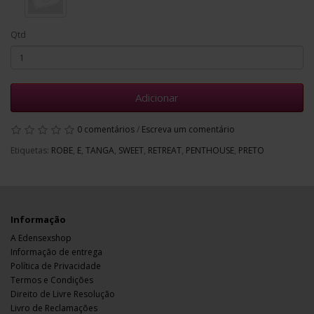
Qtd
Adicionar
0 comentários
/
Escreva um comentário
Etiquetas:
ROBE
,
E
,
TANGA
,
SWEET
,
RETREAT
,
PENTHOUSE
,
PRETO
Informação
A Edensexshop
Informação de entrega
Política de Privacidade
Termos e Condições
Direito de Livre Resolução
Livro de Reclamações