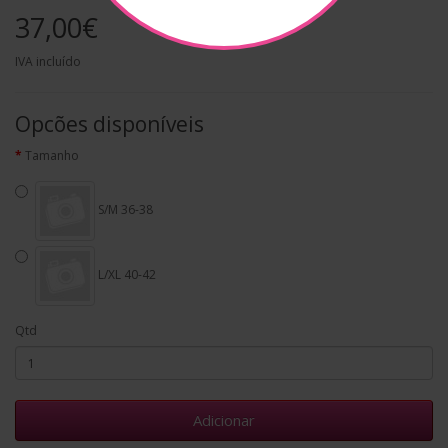
37,00€
IVA incluído
Opcões disponíveis
Tamanho
S/M 36-38
L/XL 40-42
Qtd
Adicionar