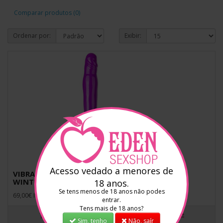
Comparar produtos (0)
Ordenar por:
Exibir:
Acesso vedado a menores de
VIBRADOR RECARREGÁVEL COM AQUECIMENTO
WINTER FLAME POLARIS ROXO
18 anos.
Se tens menos de 18 anos não podes
69,00€ Iva incluído
entrar.
Tens mais de 18 anos?
Sim, tenho
Não, saír