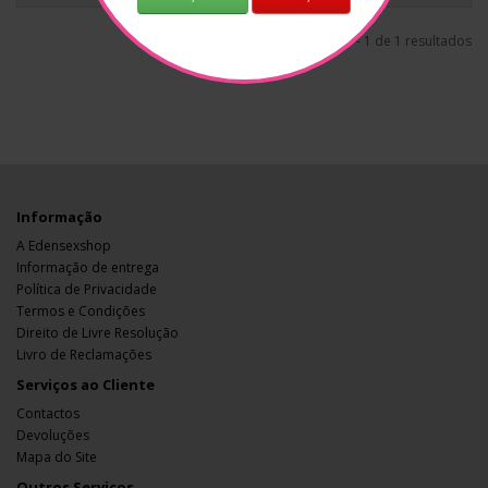
1 - 1 de 1 resultados
Informação
A Edensexshop
Informação de entrega
Política de Privacidade
Termos e Condições
Direito de Livre Resolução
Livro de Reclamações
Serviços ao Cliente
Contactos
Devoluções
Mapa do Site
Outros Serviços