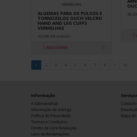
ARN
OU
ALGEMAS PARA OS PULSOS E
48,00
TORNOZELOS OUCH VELCRO
HAND AND LEG CUFFS
VERMELHAS
30,00€ IVA incluído
ADICIONAR
1
2
3
4
5
6
7
8
>
>|
Informação
Serviços
A Edensexshop
Contacto
Informação de entrega
Devoluç
Política de Privacidade
Mapa do 
Termos e Condições
Direito de Livre Resolução
Livro de Reclamações