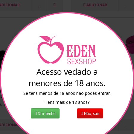
ADICIONAR
ADICIONAR
Acesso vedado a
menores de 18 anos.
EMAS OUCH LEATHER
ALGEMAS OUCH LEATHER
Se tens menos de 18 anos não podes entrar.
DCUFFS PRETAS
HANDCUFFS ROSA
Tens mais de 18 anos?
€ IVA incluído
20,00€ IVA incluído
Sim, tenho
Não, saír
ADICIONAR
ADICIONAR