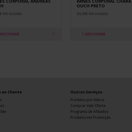
ÊS CORPORAL ANDREAS
ARNÊS CORPORAL CHARA
CH
OUCH PRETO
€ IVA incluído
30,00€ IVA incluído
ADICIONAR
ADICIONAR
 ao Cliente
Outros Serviços
s
Produtos por Marca
ões
Comprar Vale Oferta
Site
Programa de Afiliados
Produtos em Promoção