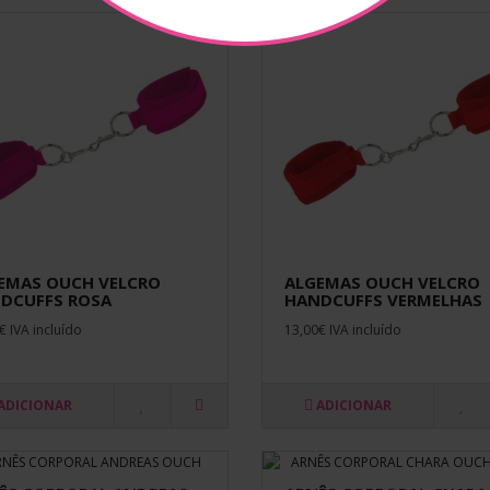
EMAS OUCH VELCRO
ALGEMAS OUCH VELCRO
DCUFFS ROSA
HANDCUFFS VERMELHAS
€ IVA incluído
13,00€ IVA incluído
ADICIONAR
ADICIONAR