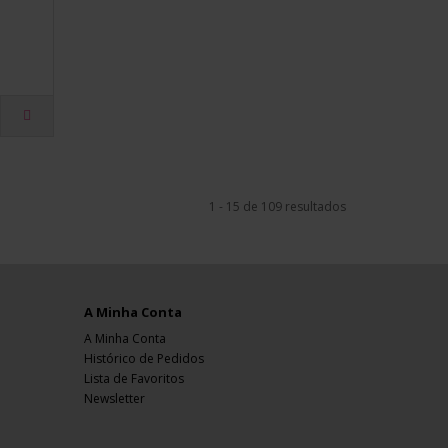
1 - 15 de 109 resultados
A Minha Conta
A Minha Conta
Histórico de Pedidos
Lista de Favoritos
Newsletter