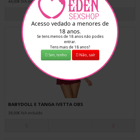
44,00€ IVA incluído
Acesso vedado a menores de
18 anos.
Se tens menos de 18 anos não podes
entrar.
Tens mais de 18 anos?
Sim, tenho
Não, saír
BABYDOLL E TANGA IVETTA OBS
38,00€ IVA incluído