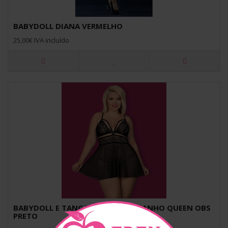
BABYDOLL DIANA VERMELHO
25,00€ IVA incluído
BABYDOLL E TANGA 838-BAB TAMANHO QUEEN OBS
PRETO