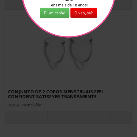
Tens mais de 18 anos?
Sim, tenho
Não, saír
CONJUNTO DE 2 COPOS MENSTRUAIS FEEL
CONFIDENT SATISFYER TRANSPARENTE
15,00€ IVA incluído