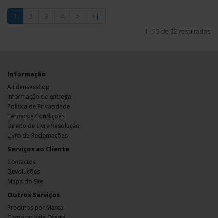
1
2
3
4
>
>|
1 - 15 de 52 resultados
Informação
A Edensexshop
Informação de entrega
Política de Privacidade
Termos e Condições
Direito de Livre Resolução
Livro de Reclamações
Serviços ao Cliente
Contactos
Devoluções
Mapa do Site
Outros Serviços
Produtos por Marca
Comprar Vale Oferta